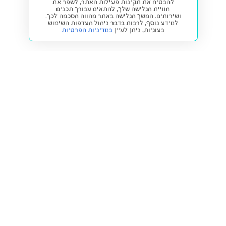
להבטיח את תקינות פעילות האתר, לשפר את
חוויית הגלישה שלך, להתאים עבורך תכנים
ושירותים. המשך הגלישה באתר מהווה הסכמה לכך.
למידע נוסף, לרבות בדבר ניהול העדפות השימוש
בעוגיות,
ניתן לעיין
במדיניות הפרטיות
חזרה למעלה
קנייה ומכירה
פתרונות freesbe
מטרו freesbe