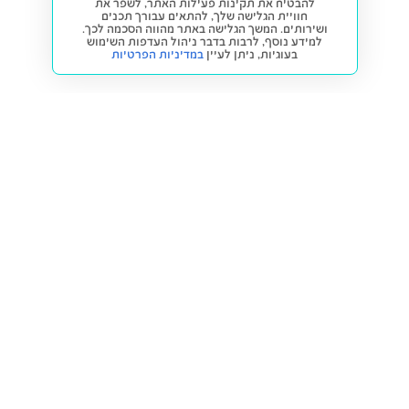
להבטיח את תקינות פעילות האתר, לשפר את
חוויית הגלישה שלך, להתאים עבורך תכנים
ושירותים. המשך הגלישה באתר מהווה הסכמה לכך.
למידע נוסף, לרבות בדבר ניהול העדפות השימוש
בעוגיות,
ניתן לעיין
במדיניות הפרטיות
חזרה למעלה
קנייה ומכירה
פתרונות freesbe
מטרו freesbe