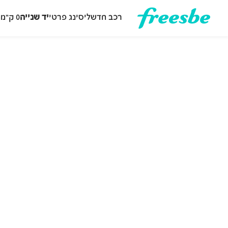
רכב חדש
ליסינג פרטי
יד שנייה
0 ק״מ
ה