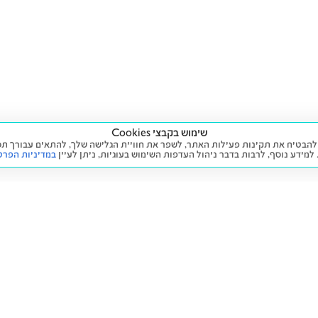
שימוש בקבצי Cookies
ה שימוש בעוגיות (Cookies) על מנת להבטיח את תקינות פעילות האתר, לשפר את חוויית הגלישה שלך, לה
 למידע נוסף, לרבות בדבר ניהול העדפות השימוש בעוגיות,
ניתן לעיין
במדיניות הפרט
שירות
מידע ומדיניות
 חדש
זימון תור לטיפול
הצהרת נגישות
יד שנייה
הליסינג שלי
תנאי השימוש