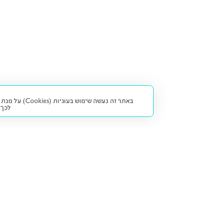
באתר זה נעש
לכך.
קנייה ומכירה
פתרונות freesbe
מטרו freesbe
רכב חדש
מימון
דו גלגלי
ליסינג פרטי
ביטוח
דו גלגלי 