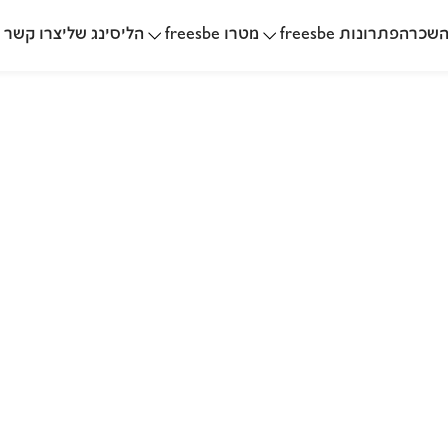
שכרה
הליסינג שלי
פתרונות freesbe
מטרו freesbe
צרו קשר