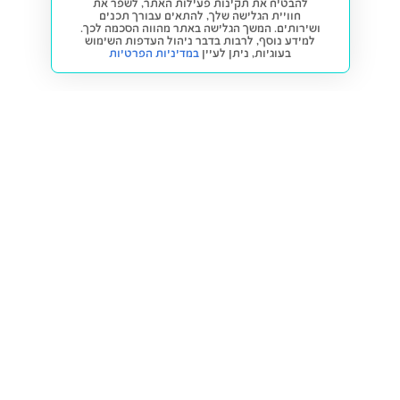
להבטיח את תקינות פעילות האתר, לשפר את
חוויית הגלישה שלך, להתאים עבורך תכנים
ושירותים. המשך הגלישה באתר מהווה הסכמה לכך.
למידע נוסף, לרבות בדבר ניהול העדפות השימוש
בעוגיות,
ניתן לעיין
במדיניות הפרטיות
חזרה למעלה
קנייה ומכירה
פתרונות freesbe
מטרו freesbe