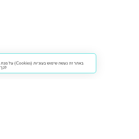
באתר זה נעש
לכך.
קנייה ומכירה
פתרונות freesbe
מטרו freesbe
רכב חדש
מימון
דו גלגלי
ליסינג פרטי
ביטוח
דו גלגלי 