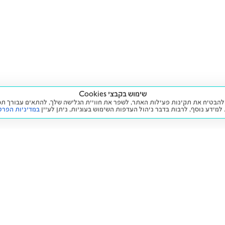
שימוש בקבצי Cookies
ה שימוש בעוגיות (Cookies) על מנת להבטיח את תקינות פעילות האתר, לשפר את חוויית הגלישה שלך, לה
 למידע נוסף, לרבות בדבר ניהול העדפות השימוש בעוגיות,
ניתן לעיין
במדיניות הפרט
שירות
מידע ומדיניות
 חדש
זימון תור לטיפול
הצהרת נגישות
יד שנייה
הליסינג שלי
תנאי השימוש