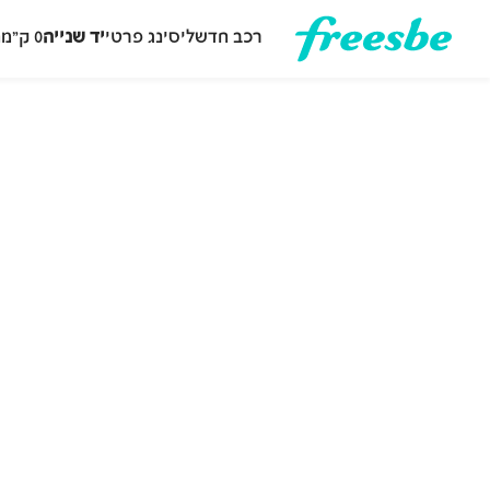
רכב חדש
ליסינג פרטי
יד שנייה
0 ק״מ
ה