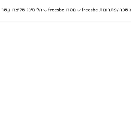
שכרה
הליסינג שלי
פתרונות freesbe
מטרו freesbe
צרו קשר