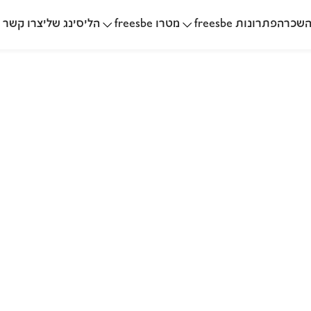
שכרה
הליסינג שלי
פתרונות freesbe
מטרו freesbe
צרו קשר