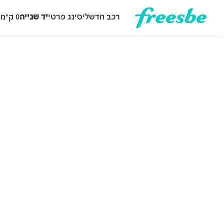
רכב חדש
ליסינג פרטי
יד שנייה
0 ק״מ
ה