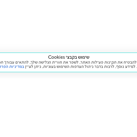
שימוש בקבצי Cookies
ה שימוש בעוגיות (Cookies) על מנת להבטיח את תקינות פעילות האתר, לשפר את חוויית הגלישה שלך, לה
 למידע נוסף, לרבות בדבר ניהול העדפות השימוש בעוגיות,
ניתן לעיין
במדיניות הפרט
שירות
מידע ומדיניות
 חדש
זימון תור לטיפול
הצהרת נגישות
יד שנייה
הליסינג שלי
תנאי השימוש