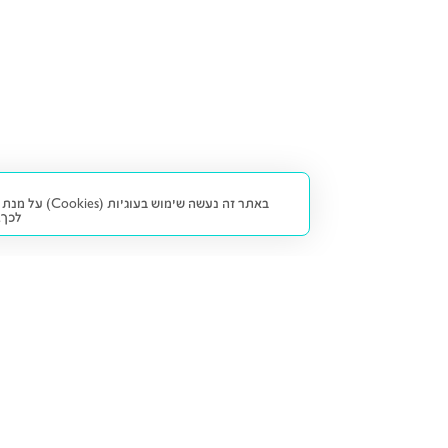
באתר זה נעש
לכך.
קנייה ומכירה
פתרונות freesbe
מטרו freesbe
רכב חדש
מימון
דו גלגלי
ליסינג פרטי
ביטוח
דו גלגלי 