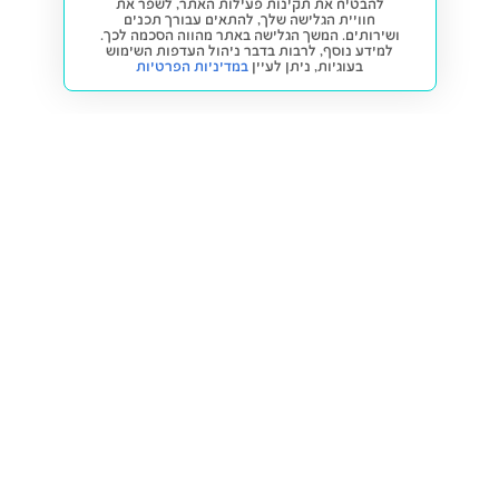
להבטיח את תקינות פעילות האתר, לשפר את
חוויית הגלישה שלך, להתאים עבורך תכנים
ושירותים. המשך הגלישה באתר מהווה הסכמה לכך.
למידע נוסף, לרבות בדבר ניהול העדפות השימוש
בעוגיות,
ניתן לעיין
במדיניות הפרטיות
חזרה למעלה
קנייה ומכירה
פתרונות freesbe
מטרו freesbe