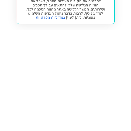
להבטיח את תקינות פעילות האתר, לשפר את
חוויית הגלישה שלך, להתאים עבורך תכנים
ושירותים. המשך הגלישה באתר מהווה הסכמה לכך.
למידע נוסף, לרבות בדבר ניהול העדפות השימוש
בעוגיות,
ניתן לעיין
במדיניות הפרטיות
חזרה למעלה
קנייה ומכירה
פתרונות freesbe
מטרו freesbe