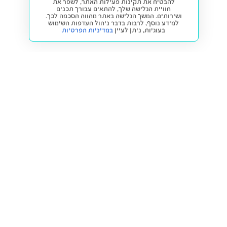
להבטיח את תקינות פעילות האתר, לשפר את
חוויית הגלישה שלך, להתאים עבורך תכנים
ושירותים. המשך הגלישה באתר מהווה הסכמה לכך.
למידע נוסף, לרבות בדבר ניהול העדפות השימוש
בעוגיות,
ניתן לעיין
במדיניות הפרטיות
חזרה למעלה
קנייה ומכירה
פתרונות freesbe
מטרו freesbe