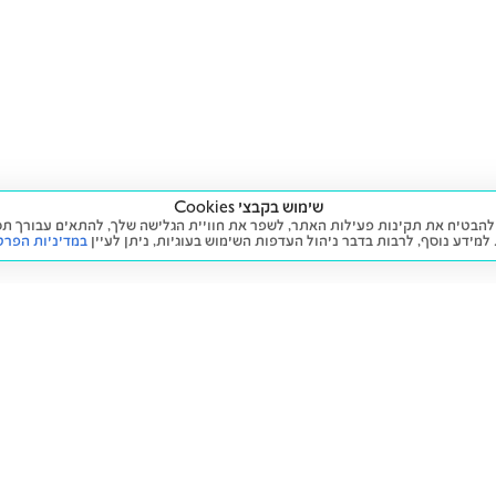
שימוש בקבצי Cookies
ה שימוש בעוגיות (Cookies) על מנת להבטיח את תקינות פעילות האתר, לשפר את חוויית הגלישה שלך, לה
 למידע נוסף, לרבות בדבר ניהול העדפות השימוש בעוגיות,
ניתן לעיין
במדיניות הפרט
שירות
מידע ומדיניות
 חדש
זימון תור לטיפול
הצהרת נגישות
יד שנייה
הליסינג שלי
תנאי השימוש