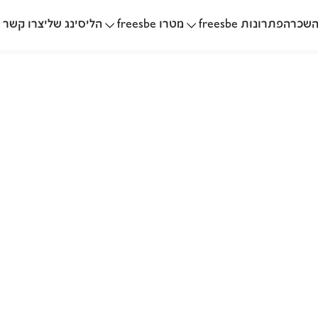
שכרה
הליסינג שלי
פתרונות freesbe
מטרו freesbe
צרו קשר