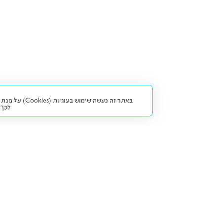
באתר זה נעש
לכך.
קנייה ומכירה
פתרונות freesbe
מטרו freesbe
רכב חדש
מימון
דו גלגלי
ליסינג פרטי
ביטוח
דו גלגלי 