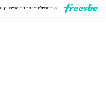
רכב חדש
ליסינג פרטי
יד שנייה
0 ק״מ
ה