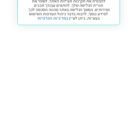
להבטיח את תקינות פעילות האתר, לשפר את
חוויית הגלישה שלך, להתאים עבורך תכנים
ושירותים. המשך הגלישה באתר מהווה הסכמה לכך.
למידע נוסף, לרבות בדבר ניהול העדפות השימוש
בעוגיות,
ניתן לעיין
במדיניות הפרטיות
חזרה למעלה
קנייה ומכירה
פתרונות freesbe
מטרו freesbe