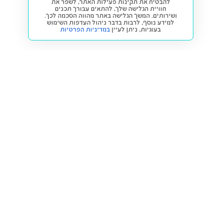
להבטיח את תקינות פעילות האתר, לשפר את
חוויית הגלישה שלך, להתאים עבורך תכנים
ושירותים. המשך הגלישה באתר מהווה הסכמה לכך.
למידע נוסף, לרבות בדבר ניהול העדפות השימוש
בעוגיות,
ניתן לעיין
במדיניות הפרטיות
חזרה למעלה
קנייה ומכירה
פתרונות freesbe
מטרו freesbe