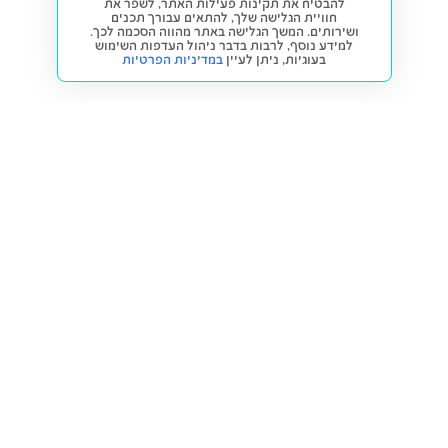
להבטיח את תקינות פעילות האתר, לשפר את
חוויית הגלישה שלך, להתאים עבורך תכנים
ושירותים. המשך הגלישה באתר מהווה הסכמה לכך.
למידע נוסף, לרבות בדבר ניהול העדפות השימוש
בעוגיות,
ניתן לעיין
במדיניות הפרטיות
חזרה למעלה
קנייה ומכירה
פתרונות freesbe
מטרו freesbe