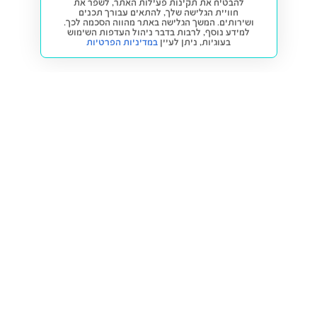
להבטיח את תקינות פעילות האתר, לשפר את
חוויית הגלישה שלך, להתאים עבורך תכנים
ושירותים. המשך הגלישה באתר מהווה הסכמה לכך.
למידע נוסף, לרבות בדבר ניהול העדפות השימוש
בעוגיות,
ניתן לעיין
במדיניות הפרטיות
חזרה למעלה
קנייה ומכירה
פתרונות freesbe
מטרו freesbe