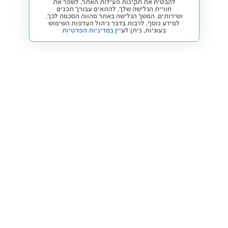
להבטיח את תקינות פעילות האתר, לשפר את
חוויית הגלישה שלך, להתאים עבורך תכנים
ושירותים. המשך הגלישה באתר מהווה הסכמה לכך.
למידע נוסף, לרבות בדבר ניהול העדפות השימוש
בעוגיות,
ניתן לעיין
במדיניות הפרטיות
חזרה למעלה
קנייה ומכירה
פתרונות freesbe
מטרו freesbe