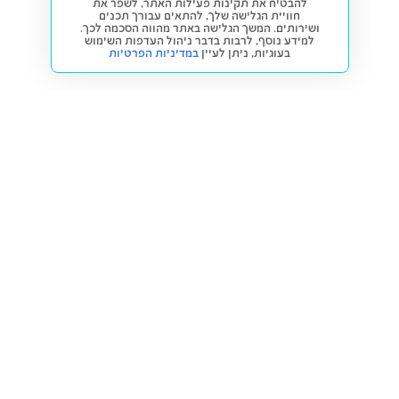
להבטיח את תקינות פעילות האתר, לשפר את
חוויית הגלישה שלך, להתאים עבורך תכנים
ושירותים. המשך הגלישה באתר מהווה הסכמה לכך.
למידע נוסף, לרבות בדבר ניהול העדפות השימוש
בעוגיות,
ניתן לעיין
במדיניות הפרטיות
חזרה למעלה
קנייה ומכירה
פתרונות freesbe
מטרו freesbe