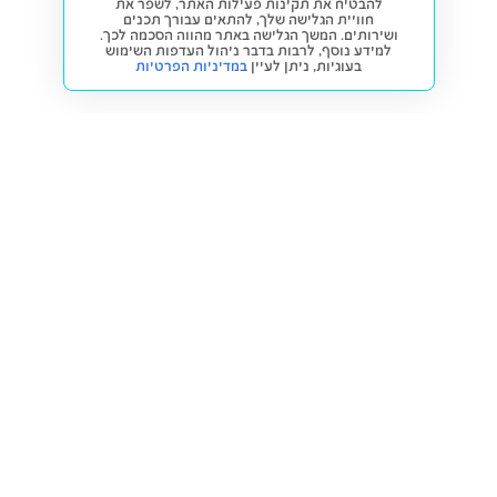
להבטיח את תקינות פעילות האתר, לשפר את
חוויית הגלישה שלך, להתאים עבורך תכנים
ושירותים. המשך הגלישה באתר מהווה הסכמה לכך.
למידע נוסף, לרבות בדבר ניהול העדפות השימוש
בעוגיות,
ניתן לעיין
במדיניות הפרטיות
חזרה למעלה
קנייה ומכירה
פתרונות freesbe
מטרו freesbe