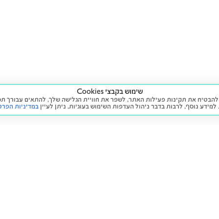
שימוש בקבצי Cookies
ה שימוש בעוגיות (Cookies) על מנת להבטיח את תקינות פעילות האתר, לשפר את חוויית הגלישה שלך, לה
 למידע נוסף, לרבות בדבר ניהול העדפות השימוש בעוגיות,
ניתן לעיין
במדיניות הפרט
שירות
מידע ומדיניות
 חדש
זימון תור לטיפול
הצהרת נגישות
יד שנייה
הליסינג שלי
תנאי השימוש