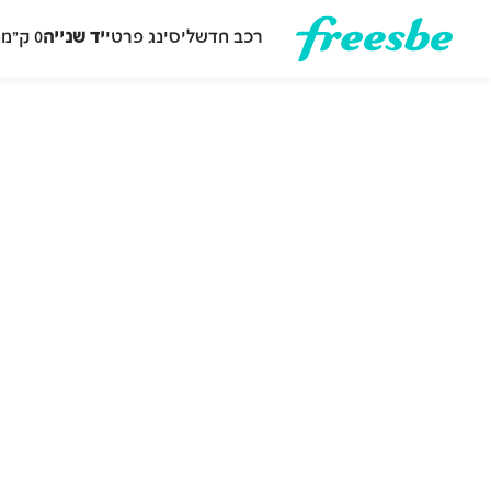
רכב חדש
ליסינג פרטי
יד שנייה
0 ק״מ
ה