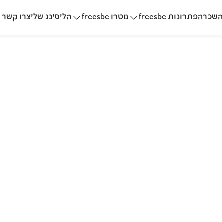
שכרה
הליסינג שלי
פתרונות freesbe
מטרו freesbe
צרו קשר