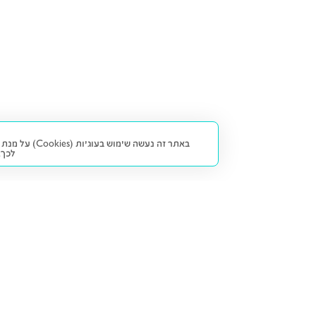
באתר זה נעש
לכך.
קנייה ומכירה
פתרונות freesbe
מטרו freesbe
רכב חדש
מימון
דו גלגלי
ליסינג פרטי
ביטוח
דו גלגלי 