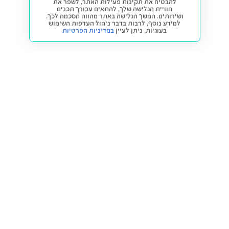
להבטיח את תקינות פעילות האתר, לשפר את
חוויית הגלישה שלך, להתאים עבורך תכנים
ושירותים. המשך הגלישה באתר מהווה הסכמה לכך.
למידע נוסף, לרבות בדבר ניהול העדפות השימוש
בעוגיות,
ניתן לעיין
במדיניות הפרטיות
חזרה למעלה
קנייה ומכירה
פתרונות freesbe
מטרו freesbe