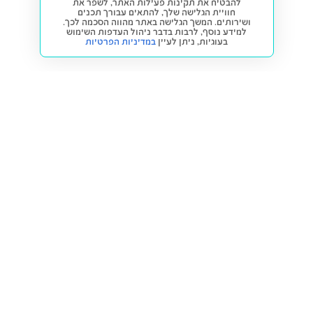
להבטיח את תקינות פעילות האתר, לשפר את
חוויית הגלישה שלך, להתאים עבורך תכנים
ושירותים. המשך הגלישה באתר מהווה הסכמה לכך.
למידע נוסף, לרבות בדבר ניהול העדפות השימוש
בעוגיות,
ניתן לעיין
במדיניות הפרטיות
חזרה למעלה
קנייה ומכירה
פתרונות freesbe
מטרו freesbe