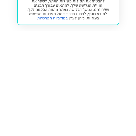
להבטיח את תקינות פעילות האתר, לשפר את
חוויית הגלישה שלך, להתאים עבורך תכנים
ושירותים. המשך הגלישה באתר מהווה הסכמה לכך.
למידע נוסף, לרבות בדבר ניהול העדפות השימוש
בעוגיות,
ניתן לעיין
במדיניות הפרטיות
חזרה למעלה
קנייה ומכירה
פתרונות freesbe
מטרו freesbe