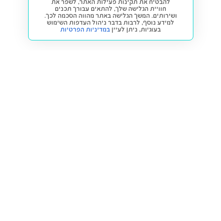
להבטיח את תקינות פעילות האתר, לשפר את
חוויית הגלישה שלך, להתאים עבורך תכנים
ושירותים. המשך הגלישה באתר מהווה הסכמה לכך.
למידע נוסף, לרבות בדבר ניהול העדפות השימוש
בעוגיות,
ניתן לעיין
במדיניות הפרטיות
חזרה למעלה
קנייה ומכירה
פתרונות freesbe
מטרו freesbe