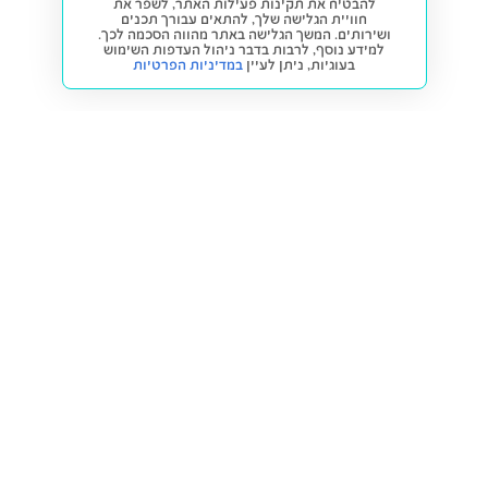
להבטיח את תקינות פעילות האתר, לשפר את
חוויית הגלישה שלך, להתאים עבורך תכנים
ושירותים. המשך הגלישה באתר מהווה הסכמה לכך.
למידע נוסף, לרבות בדבר ניהול העדפות השימוש
בעוגיות,
ניתן לעיין
במדיניות הפרטיות
חזרה למעלה
קנייה ומכירה
פתרונות freesbe
מטרו freesbe