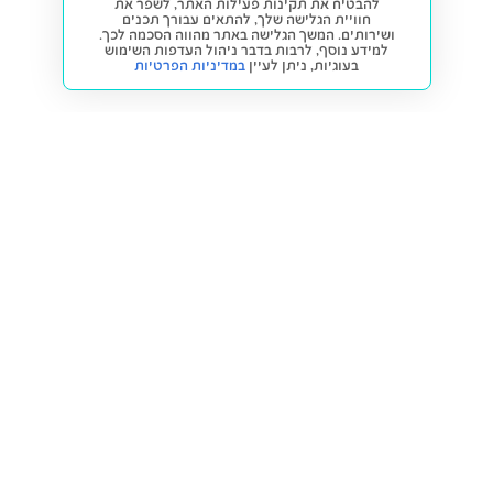
להבטיח את תקינות פעילות האתר, לשפר את
חוויית הגלישה שלך, להתאים עבורך תכנים
ושירותים. המשך הגלישה באתר מהווה הסכמה לכך.
למידע נוסף, לרבות בדבר ניהול העדפות השימוש
בעוגיות,
ניתן לעיין
במדיניות הפרטיות
חזרה למעלה
קנייה ומכירה
פתרונות freesbe
מטרו freesbe