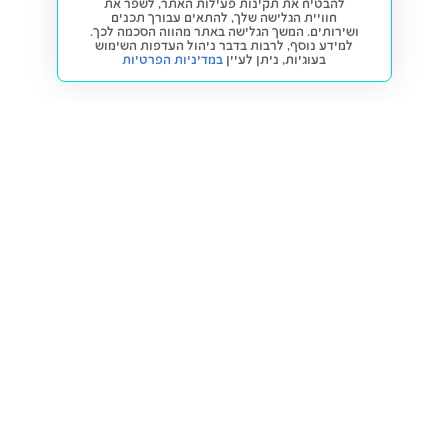
להבטיח את תקינות פעילות האתר, לשפר את
חוויית הגלישה שלך, להתאים עבורך תכנים
ושירותים. המשך הגלישה באתר מהווה הסכמה לכך.
למידע נוסף, לרבות בדבר ניהול העדפות השימוש
בעוגיות,
ניתן לעיין
במדיניות הפרטיות
חזרה למעלה
קנייה ומכירה
פתרונות freesbe
מטרו freesbe