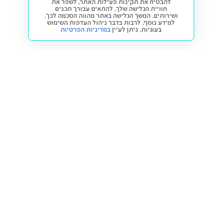
להבטיח את תקינות פעילות האתר, לשפר את
חוויית הגלישה שלך, להתאים עבורך תכנים
ושירותים. המשך הגלישה באתר מהווה הסכמה לכך.
למידע נוסף, לרבות בדבר ניהול העדפות השימוש
בעוגיות,
ניתן לעיין
במדיניות הפרטיות
חזרה למעלה
קנייה ומכירה
פתרונות freesbe
מטרו freesbe