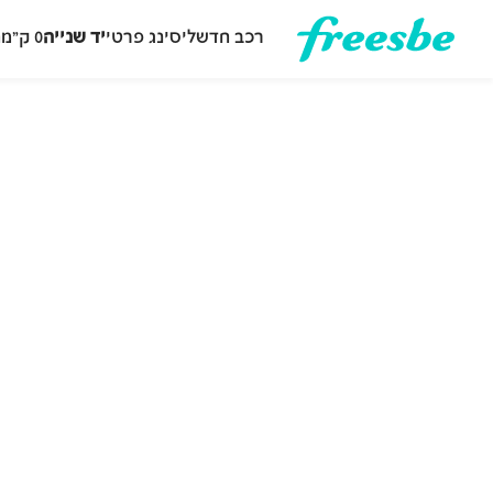
רכב חדש
ליסינג פרטי
יד שנייה
0 ק״מ
ה