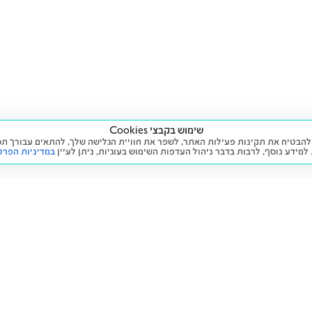
שימוש בקבצי Cookies
ה שימוש בעוגיות (Cookies) על מנת להבטיח את תקינות פעילות האתר, לשפר את חוויית הגלישה שלך, לה
 למידע נוסף, לרבות בדבר ניהול העדפות השימוש בעוגיות,
ניתן לעיין
במדיניות הפרט
שירות
מידע ומדיניות
 חדש
זימון תור לטיפול
הצהרת נגישות
יד שנייה
הליסינג שלי
תנאי השימוש