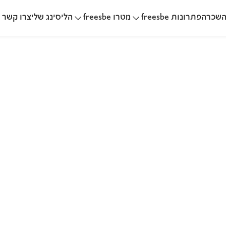
שכרה
הליסינג שלי
פתרונות freesbe
מטרו freesbe
צרו קשר