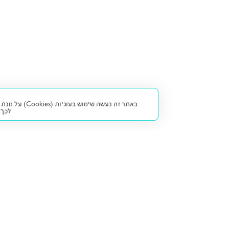
באתר זה נעש
לכך.
קנייה ומכירה
פתרונות freesbe
מטרו freesbe
רכב חדש
מימון
דו גלגלי
ליסינג פרטי
ביטוח
דו גלגלי 