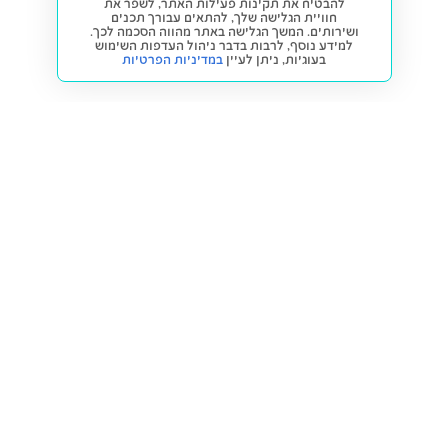
להבטיח את תקינות פעילות האתר, לשפר את
חוויית הגלישה שלך, להתאים עבורך תכנים
ושירותים. המשך הגלישה באתר מהווה הסכמה לכך.
למידע נוסף, לרבות בדבר ניהול העדפות השימוש
בעוגיות,
ניתן לעיין
במדיניות הפרטיות
חזרה למעלה
קנייה ומכירה
פתרונות freesbe
מטרו freesbe